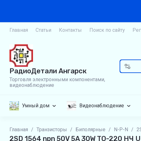
Главная
Статьи
Контакты
Поиск по сайту
Рег
РадиоДетали Ангарск
Торговля электронными компонентами,
видеонаблюдение
Умный дом
Видеонаблюдение
Главная
/
Транзисторы
/
Биполярные
/
N-P-N
/
2
2SD 1564 npn 50V 5A 30W TO-220 НЧ U