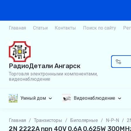
Главная
Статьи
Контакты
Поиск по сайту
Рег
РадиоДетали Ангарск
Торговля электронными компонентами,
видеонаблюдение
Умный дом
Видеонаблюдение
Главная
/
Транзисторы
/
Биполярные
/
N-P-N
/
2
2N 2222A npn 40V 0.6A 0.625W 300MHz